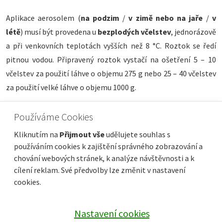
Aplikace aerosolem (
na podzim
/
v zimě nebo na jaře
/
v
létě
) musí být provedena u
bezplodých včelstev
, jednorázově
a při venkovních teplotách vyšších než 8 °C. Roztok se ředí
pitnou vodou. Připravený roztok vystačí na ošetření 5 – 10
včelstev za použití láhve o objemu 275 g nebo 25 – 40 včelstev
za použití velké láhve o objemu 1000 g.
Používáme Cookies
Postupujte dle příbalové informace.
Kliknutím na
Přijmout vše
udělujete souhlas s
používáním cookies k zajištění správného zobrazování a
chování webových stránek, k analýze návštěvnosti a k
cílení reklam. Své předvolby lze změnit v nastavení
cookies.
Nastavení cookies