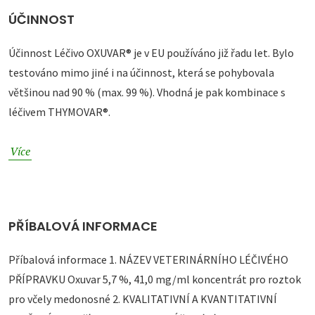
ÚČINNOST
Účinnost Léčivo OXUVAR® je v EU používáno již řadu let. Bylo
testováno mimo jiné i na účinnost, která se pohybovala
většinou nad 90 % (max. 99 %). Vhodná je pak kombinace s
léčivem THYMOVAR®.
Více
PŘÍBALOVÁ INFORMACE
Příbalová informace 1. NÁZEV VETERINÁRNÍHO LÉČIVÉHO
PŘÍPRAVKU Oxuvar 5,7 %, 41,0 mg/ml koncentrát pro roztok
pro včely medonosné 2. KVALITATIVNÍ A KVANTITATIVNÍ