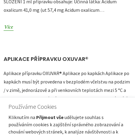
SLOŽENÍ 1 ml přípravku obsahuje: Účinná látka: Acidum
oxalicum 41,0 mg (ut 57,4 mg Acidum oxalicum…
Více
APLIKACE PŘÍPRAVKU OXUVAR®
Aplikace přípravku OXUVAR® Aplikace po kapkách Aplikace po
kapkách musí být provedena v bezplodém včelstvu na podzim
/ v zimě, jednorázově a při venkovních teplotách mezi 5 °C a
-15°C. Roztok je nutné míchat s cukrem. U dvoupatrových úlů
Používáme Cookies
nejprve nakapejte na…
Kliknutím na
Přijmout vše
udělujete souhlas s
Více
používáním cookies k zajištění správného zobrazování a
chování webových stránek, k analýze návštěvnosti a k